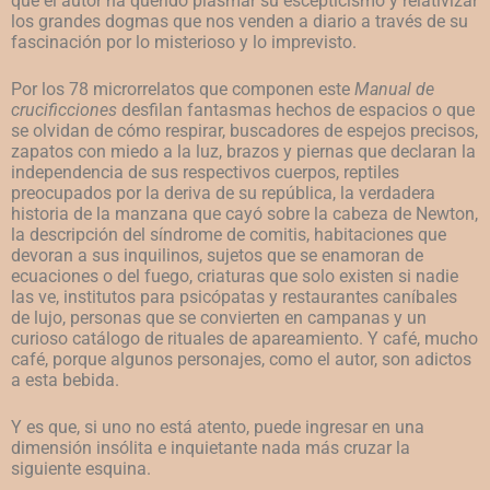
que el autor ha querido plasmar su escepticismo y relativizar
los grandes dogmas que nos venden a diario a través de su
fascinación por lo misterioso y lo imprevisto.
Por los 78 microrrelatos que componen este
Manual de
crucificciones
desfilan fantasmas hechos de espacios o que
se olvidan de cómo respirar, buscadores de espejos precisos,
zapatos con miedo a la luz, brazos y piernas que declaran la
independencia de sus respectivos cuerpos, reptiles
preocupados por la deriva de su república, la verdadera
historia de la manzana que cayó sobre la cabeza de Newton,
la descripción del síndrome de comitis, habitaciones que
devoran a sus inquilinos, sujetos que se enamoran de
ecuaciones o del fuego, criaturas que solo existen si nadie
las ve, institutos para psicópatas y restaurantes caníbales
de lujo, personas que se convierten en campanas y un
curioso catálogo de rituales de apareamiento. Y café, mucho
café, porque algunos personajes, como el autor, son adictos
a esta bebida.
Y es que, si uno no está atento, puede ingresar en una
dimensión insólita e inquietante nada más cruzar la
siguiente esquina.