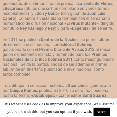
guionistas, de distintas tiras de prensa:
«La venta de Floro»
,
«Becarios»
(títulos que se han compilado en varios tomos
recopilatorios) y
«Don y Doña»
(con guión de
Juan Luís
Calero
). Colabora en esta etapa también con el semanario
humorístico de difusión nacional
«El virus mutante»
, dirigido
por
Julio Rey
(
Gallego y Rey
) y para
«Lagenda»
de Tenerife.
En 2011 se publicó
«Dentro de la Noche»
, su primer álbum
de cómics a nivel nacional con
Editorial Dolmen
,
galardonado con el
Premio Diario de Avisos 2012
al mejor
guión de historieta realista y nominado para los
Premios
Nacionales de la Crítica Dolmen 2011
como mejor guionista
nacional. Se da la particularidad de ser además el primer
álbum de un tinerfeño publicado a nivel nacional como
autor completo.
Tras dibujar la colección histórica
«Guanches»
, guionizada
por
Quique Ramos
, publica en 2016 su obra más personal
hasta la fecha:
«Autobiopsia»
con el editor
Santi Suárez
.
This website uses cookies to improve your experience. We'll assume
Actualmente prepara su tercer álbum como autor completo.
you're ok with this, but you can opt-out if you wish.
Accept