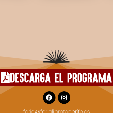
ver ediciones anteriores
descarga el programa
feria@ferialibrotenerife.es