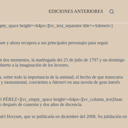
EDICIONES ANTERIORES
y_space height=»64px»][vc_text_separator title=»Atteneri»]
yum
y ahora recupera a sus principales personajes para seguir
te en dos momentos, la madrugada del 25 de julio de 1797 y un domingo
ierto a la imaginación de los lectores.
a, sobre todo la importancia de la amistad, el hecho de que transcurra
co y monumental, convierten a
Atteneri
en una novela de gran interés
O PÉREZ»][vc_empty_space height=»64px»][vc_column_text]Juan
o después de cuarenta y dos años de docencia.
r del Horyum,
que se publicaría en diciembre del 2008. Su jubilación en