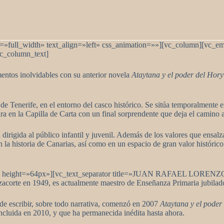
full_width» text_align=»left» css_animation=»»][vc_column][vc_empt
c_column_text]
entos inolvidables con su anterior novela
Ataytana y el poder del Hor
z de Tenerife, en el entorno del casco histórico. Se sitúa temporalmen
 en la Capilla de Carta con un final sorprendente que deja el camino ab
 dirigida al público infantil y juvenil. Además de los valores que ensalz
n la historia de Canarias, así como en un espacio de gran valor históri
ce height=»64px»][vc_text_separator title=»JUAN RAFAEL LORENZ
acorte en 1949, es actualmente maestro de Enseñanza Primaria jubilad
 de escribir, sobre todo narrativa, comenzó en 2007
Ataytana y el pode
ncluida en 2010, y que ha permanecida inédita hasta ahora.