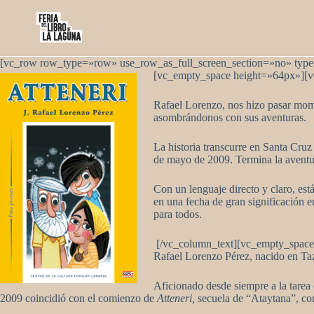
Saltar
al
contenido
[vc_row row_type=»row» use_row_as_full_screen_section=»no» type=»
[vc_empty_space height=»64px»][v
Rafael Lorenzo, nos hizo pasar mom
asombrándonos con sus aventuras.
La historia transcurre en Santa Cru
de mayo de 2009. Termina la aventura
Con un lenguaje directo y claro, está
en una fecha de gran significación e
para todos.
[/vc_column_text][vc_empty_spa
Rafael Lorenzo Pérez, nacido en Taz
Aficionado desde siempre a la tarea
2009 coincidió con el comienzo de
Atteneri,
secuela de “Ataytana”, co