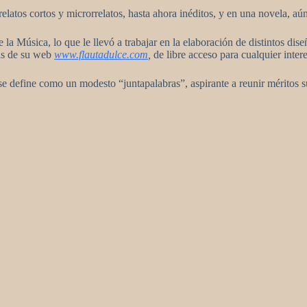
relatos cortos y microrrelatos, hasta ahora inéditos, y en una novela, a
 la Música, lo que le llevó a trabajar en la elaboración de distintos di
nas de su web
www.flautadulce.com
,
de libre acceso para cualquier inter
 se define como un modesto “juntapalabras”, aspirante a reunir méritos su