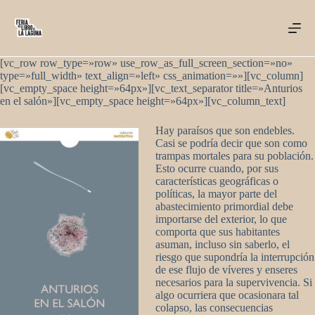
Saltar
al
contenido
[vc_row row_type=»row» use_row_as_full_screen_section=»no»
type=»full_width» text_align=»left» css_animation=»»][vc_column]
[vc_empty_space height=»64px»][vc_text_separator title=»Anturios
en el salón»][vc_empty_space height=»64px»][vc_column_text]
Hay paraísos que son endebles.
Casi se podría decir que son como
trampas mortales para su población.
Esto ocurre cuando, por sus
características geográficas o
políticas, la mayor parte del
abastecimiento primordial debe
importarse del exterior, lo que
comporta que sus habitantes
asuman, incluso sin saberlo, el
riesgo que supondría la interrupción
de ese flujo de víveres y enseres
necesarios para la supervivencia. Si
algo ocurriera que ocasionara tal
colapso, las consecuencias