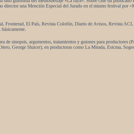
a sido guionista del mediometraje «La raya». Sobre cine ha publicado 
 director una Mención Especial del Jurado en el mismo festival por «Mi
ntal, Fronterad, El País, Revista Colofón, Diario de Avisos, Revista 
a, básicamente.
tura de sinopsis, argumentos, tratamientos y guiones para productores (
 Otero, George Sluicer), en productoras como La Mirada, Esicma, Sog