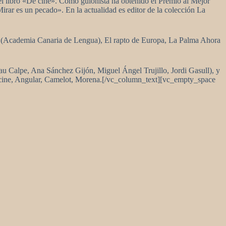
el libro «De cine». Como guionista ha obtenido el Premio al Mejor
rar es un pecado». En la actualidad es editor de la colección La
ACL (Academia Canaria de Lengua), El rapto de Europa, La Palma Ahora
Pau Calpe, Ana Sánchez Gijón, Miguel Ángel Trujillo, Jordi Gasull), y
ecine, Angular, Camelot, Morena.[/vc_column_text][vc_empty_space