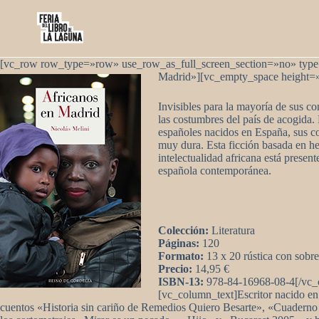
Saltar
al
contenido
[vc_row row_type=»row» use_row_as_full_screen_section=»no» type=»
Madrid»][vc_empty_space height=
Invisibles para la mayoría de sus c
las costumbres del país de acogida. 
españoles nacidos en España, sus con
muy dura. Esta ficción basada en hec
intelectualidad africana está presen
española contemporánea.
Colección:
Literatura
Páginas:
120
Formato:
13 x 20 rústica con sobre
Precio:
14,95 €
ISBN-13:
978-84-16968-08-4[/vc_
[vc_column_text]Escritor nacido en 
cuentos «Historia sin cariño de Remedios Quiero Besarte», «Cuadern