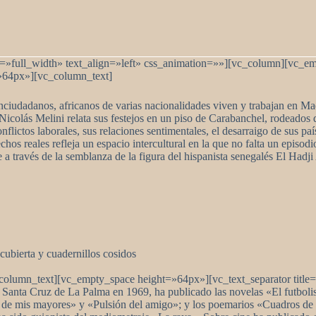
full_width» text_align=»left» css_animation=»»][vc_column][vc_emp
»64px»][vc_column_text]
onciudadanos, africanos de varias nacionalidades viven y trabajan en M
Nicolás Melini relata sus festejos en un piso de Carabanchel, rodeados de
flictos laborales, sus relaciones sentimentales, el desarraigo de sus p
hos reales refleja un espacio intercultural en la que no falta un episodi
te a través de la semblanza de la figura del hispanista senegalés El Ha
cubierta y cuadernillos cosidos
column_text][vc_empty_space height=»64px»][vc_text_separator t
Santa Cruz de La Palma en 1969, ha publicado las novelas «El futbolist
o de mis mayores» y «Pulsión del amigo»; y los poemarios «Cuadros 