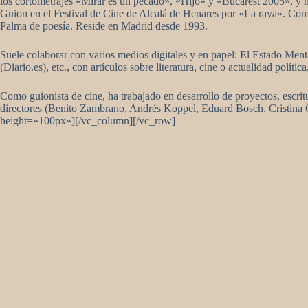
los cortometrajes «Mirar es un pecado», «Hijo» y «Bucarest 2005», y h
Guion en el Festival de Cine de Alcalá de Henares por «La raya». Como
Palma de poesía. Reside en Madrid desde 1993.
Suele colaborar con varios medios digitales y en papel: El Estado Me
(Diario.es), etc., con artículos sobre literatura, cine o actualidad polític
Como guionista de cine, ha trabajado en desarrollo de proyectos, escri
directores (Benito Zambrano, Andrés Koppel, Eduard Bosch, Cristina
height=»100px»][/vc_column][/vc_row]