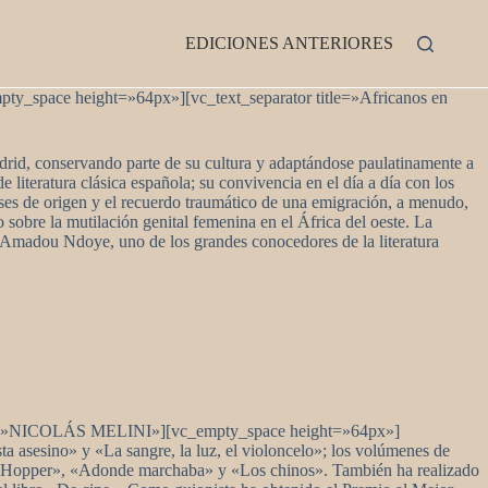
EDICIONES ANTERIORES
ty_space height=»64px»][vc_text_separator title=»Africanos en
adrid, conservando parte de su cultura y adaptándose paulatinamente a
 literatura clásica española; su convivencia en el día a día con los
aíses de origen y el recuerdo traumático de una emigración, a menudo,
o sobre la mutilación genital femenina en el África del oeste. La
dji Amadou Ndoye, uno de los grandes conocedores de la literatura
itle=»NICOLÁS MELINI»][vc_empty_space height=»64px»]
a asesino» y «La sangre, la luz, el violoncelo»; los volúmenes de
de Hopper», «Adonde marchaba» y «Los chinos». También ha realizado