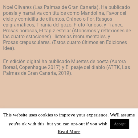
Noel Olivares (Las Palmas de Gran Canaria). Ha publicado
poesía y
narrativa con títulos como Mandolina, Favor del
cielo y comidilla de
difuntos, Cráneo o flor, Rasgos
epigramáticos, Tiranía del gozo, Fruto
furioso, y Trance,
Prosas porosas, El tapiz estelar (Aforismos y reflexiones
de
las cuatro estaciones) Historias monumentales, y
Prosas
crepusculares. (Estos cuatro últimos en Ediciones
Idea).
En edición digital ha publicado Muertes de poeta (Aurora
Boreal,
Copenhague 2017) y El peaje del diablo (ATTK, Las
Palmas de Gran
Canaria, 2019).
This website uses cookies to improve your experience. We'll assume
you're ok with this, but you can opt-out if you wish.
Accept
Read More