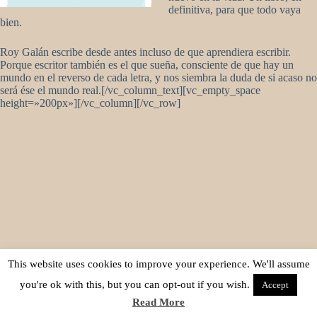
definitiva, para que todo vaya
bien.
Roy Galán escribe desde antes incluso de que aprendiera escribir.
Porque escritor también es el que sueña, consciente de que hay un
mundo en el reverso de cada letra, y nos siembra la duda de si acaso no
será ése el mundo real.[/vc_column_text][vc_empty_space
height=»200px»][/vc_column][/vc_row]
This website uses cookies to improve your experience. We'll assume
you're ok with this, but you can opt-out if you wish.
Accept
Read More