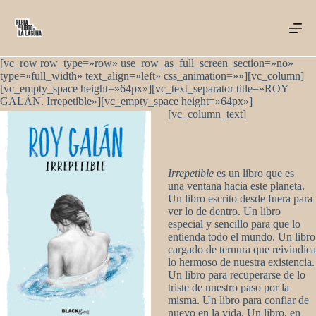
Saltar
al
contenido
[vc_row row_type=»row» use_row_as_full_screen_section=»no»
type=»full_width» text_align=»left» css_animation=»»][vc_column]
[vc_empty_space height=»64px»][vc_text_separator title=»ROY
GALÁN. Irrepetible»][vc_empty_space height=»64px»]
[vc_column_text]
Irrepetible
es un libro que es
una ventana hacia este planeta.
Un libro escrito desde fuera para
ver lo de dentro. Un libro
especial y sencillo para que lo
entienda todo el mundo. Un libro
cargado de ternura que reivindica
lo hermoso de nuestra existencia.
Un libro para recuperarse de lo
triste de nuestro paso por la
misma. Un libro para confiar de
nuevo en la vida. Un libro, en