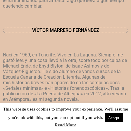
le irá iluminando para afrontar algo que lleva algún tiempo
queriendo cambiar.
VÍCTOR MARRERO FERNÁNDEZ
Nací en 1969, en Tenerife. Vivo en La Laguna. Siempre me
gustó leer, y una cosa llevó a la otra, sobre todo por culpa de
Michael Ende, de Enyd Blyton, de Isaac Asimov y de
Vázquez-Figueroa. He sido alumno de varios cursos de la
Escuela Canaria de Creación Literaria. Algunas de
mis historias breves han aparecido en las compilaciones
«Señales mínimas» e «Historias fonendoscópicas». Tras la
publicación de «La Puerta de Albequa» en 2012, «Un verano
en Atémpora» es mi segunda novela.
This website uses cookies to improve your experience. We'll assume
you're ok with this, but you can opt-out if you wish.
Accept
Read More