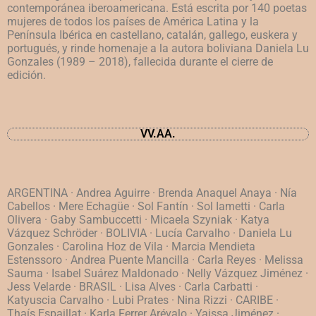
contemporánea iberoamericana. Está escrita por 140 poetas
mujeres de todos los países de América Latina y la
Península Ibérica en castellano, catalán, gallego, euskera y
portugués, y rinde homenaje a la autora boliviana Daniela Lu
Gonzales (1989 – 2018), fallecida durante el cierre de
edición.
VV.AA.
ARGENTINA · Andrea Aguirre · Brenda Anaquel Anaya · Nía
Cabellos · Mere Echagüe · Sol Fantín · Sol Iametti · Carla
Olivera · Gaby Sambuccetti · Micaela Szyniak · Katya
Vázquez Schröder · BOLIVIA · Lucía Carvalho · Daniela Lu
Gonzales · Carolina Hoz de Vila · Marcia Mendieta
Estenssoro · Andrea Puente Mancilla · Carla Reyes · Melissa
Sauma · Isabel Suárez Maldonado · Nelly Vázquez Jiménez ·
Jess Velarde · BRASIL · Lisa Alves · Carla Carbatti ·
Katyuscia Carvalho · Lubi Prates · Nina Rizzi · CARIBE ·
Thaís Espaillat · Karla Ferrer Arévalo · Yaissa Jiménez ·