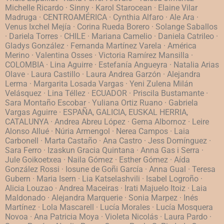
Michelle Ricardo · Sinny · Karol Starocean · Elaine Vilar
Madruga · CENTROAMÉRICA · Cynthia Alfaro · Ale Ara ·
Venus Ixchel Mejía · Corina Rueda Borero · Solange Saballos
· Dariela Torres · CHILE · Mariana Camelio · Daniela Catrileo ·
Gladys González · Fernanda Martínez Varela · América
Merino · Valentina Osses · Victoria Ramírez Mansilla ·
COLOMBIA · Lina Aguirre · Estefanía Angueyra · Natalia Arias
Olave · Laura Castillo · Laura Andrea Garzón · Alejandra
Lerma · Margarita Losada Vargas · Yeni Zulena Milán
Velásquez · Lina Téllez · ECUADOR · Priscila Bustamante ·
Sara Montaño Escobar · Yuliana Ortiz Ruano · Gabriela
Vargas Aguirre · ESPAÑA, GALICIA, EUSKAL HERRIA,
CATALUNYA · Andrea Abreu López · Gema Albornoz · Leire
Alonso Allué · Núria Armengol · Nerea Campos · Laia
Carbonell · Marta Castaño · Ana Castro · Jess Domínguez ·
Sara Ferro · Izaskun Gracia Quintana · Anna Gas i Serra ·
Jule Goikoetxea · Naila Gómez · Esther Gómez · Aída
González Rossi · Iosune de Goñi García · Anna Gual · Teresa
Gubern · Maria Isern · Lia Katselashvili · Isabel Logroño ·
Alicia Louzao · Andrea Maceiras · Irati Majuelo Itoiz · Laia
Maldonado · Alejandra Marquerie · Sonia Marpez · Inés
Martínez · Lola Mascarell · Lucía Morales · Lucía Mosquera
Novoa · Ana Patricia Moya · Violeta Nicolás · Laura Pardo ·